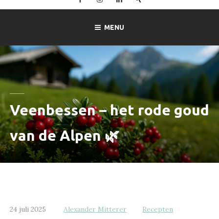
–
Ferienwohnung
MENU
Mitterer
in
Lofer
Veenbessen – het rode goud
van de Alpen 🌿
24 juli 2025
Alexander Mitterer
Recepten