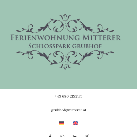
Skip
to
content
+43 680 2152175
grubhof@mitterer.at
Facebook
Instagram
Linkedin
Xing