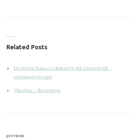
Related Posts
De beste Kaiserschmarrn uit Oostenrijk –
origineel recept
Vlierbes – Recepten
Bericht
previous