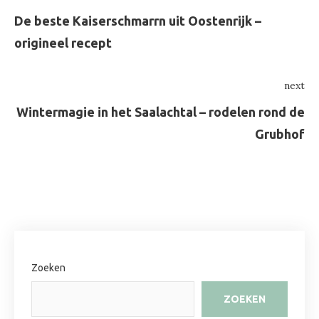
navigatie
Previous
De beste Kaiserschmarrn uit Oostenrijk –
origineel recept
next
Ne
Wintermagie in het Saalachtal – rodelen rond de
Grubhof
Zoeken
ZOEKEN