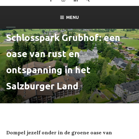
–
Ferienwohnung
MENU
Mitterer
in
Lofer
Schlosspark Grubhof: een
oase van rust en
ontspanning in het
Salzburger Land
Dompel jezelf onder in de groene oase van