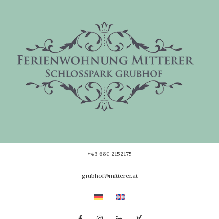
Skip
to
content
+43 680 2152175
grubhof@mitterer.at
Facebook
Instagram
Linkedin
Xing