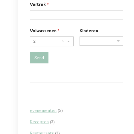
Vertrek
*
Volwassenen
*
Kinderen
2
Send
evenementen
(5)
Recepten
(3)
Restaurants
(3)