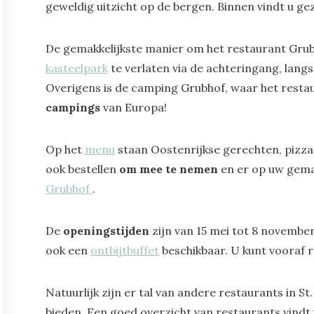
geweldig uitzicht op de bergen. Binnen vindt u geze
De gemakkelijkste manier om het restaurant Grub
kasteelpark
te verlaten via de achteringang, langs
Overigens is de camping Grubhof, waar het restau
campings
van Europa!
Op het
menu
staan Oostenrijkse gerechten, pizza 
ook bestellen
om mee te nemen
en er op uw gema
Grubhof
.
De
openingstijden
zijn van 15 mei tot 8 november 
ook een
ontbijtbuffet
beschikbaar. U kunt vooraf 
Natuurlijk zijn er tal van andere restaurants in S
bieden. Een goed overzicht van restaurants vindt