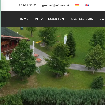
+43 680 2152175
grubhof@mitterer.at
HOME
APPARTEMENTEN
KASTEELPARK
ZO