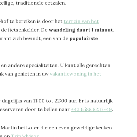
llige, traditionele eetzalen.
hof te bereiken is door het
terrein van het
 de fietsenkelder. De
wandeling duurt 1 minuut
.
rant zich bevindt, een van de
populairste
en andere specialiteiten. U kunt alle gerechten
k van genieten in uw
vakantiewoning in het
dagelijks van 11:00 tot 22:00 uur. Er is natuurlijk
reserveren door te bellen naar
+43 6588 8237-49
.
t. Martin bei Lofer die een even geweldige keuken
 u op
TripAdvisor
.