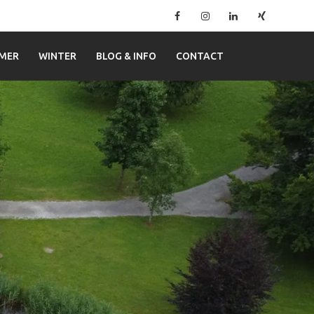
Facebook
Instagram
Linkedin
Xing
–
Ferienwohnung
MER
WINTER
BLOG & INFO
CONTACT
Mitterer
in
Lofer