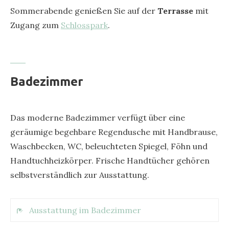
* Insektenschutzgitter bei der Terrassentür
* Dunstabzug
Sommerabende genießen Sie auf der
Terrasse
mit
* Babybett bei Bedarf
* Spüle
Zugang zum
Schlosspark
.
* Spülmaschine
* Backofen & Mikrowelle
* Kühlschrank mit Gefrierfach
Badezimmer
* Töpfe & Pfannen
* Stabmixer
* Geschirr, Besteck und Gläser
Das moderne Badezimmer verfügt über eine
* Nespresso Kaffeemaschine (Kapseln)
geräumige begehbare Regendusche mit Handbrause,
* Wasserkocher
Waschbecken, WC, beleuchteten Spiegel, Föhn und
* Toaster
Handtuchheizkörper. Frische Handtücher gehören
* Esstisch für 4 Personen
selbstverständlich zur Ausstattung.
* Hochstuhl bei Bedarf
Ausstattung im Badezimmer