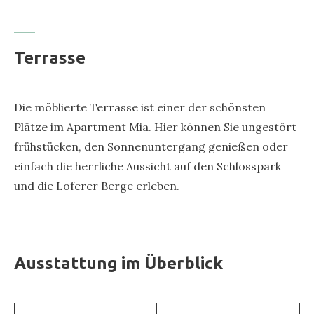
* Regendusche ebenerdig begehbar
* Regendusche plus Handbrause
Terrasse
* Toilette
* Waschtisch mit Waschbecken
* Handtücher
Die möblierte Terrasse ist einer der schönsten
* Heizkörper mit Handtuchtrockner
Plätze im Apartment Mia. Hier können Sie ungestört
* Beleuchteter Spiegel
frühstücken, den Sonnenuntergang genießen oder
* Haarföhn
einfach die herrliche Aussicht auf den Schlosspark
und die Loferer Berge erleben.
Ausstattung im Überblick