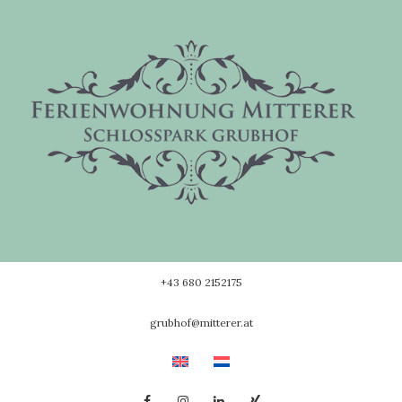
Skip
to
content
+43 680 2152175
grubhof@mitterer.at
Facebook
Instagram
Linkedin
Xing