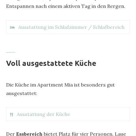
Entspannen nach einem aktiven Tag in den Bergen.
Ausstattung im Schlafzimmer / Schlafbereich
* Boxspringbett für 2 Personen vom österr.
Hersteller Sembella
Voll ausgestattete Küche
* Wellness-Decken mit Schafwolle und
Zirbenfüllung
* Schlafcouch von Franz Fertig –
Die Küche im Apartment Mia ist besonders gut
Möbelmanufaktur seit 250 Jahren aus
ausgestattet:
Deutschland
* Bettwäsche
* Eichenholzwand aus heimischen Hölzern
Ausstattung der Küche
* Flatscreen / Smart TV
* Radio
* Herd (2 Kochplatten) mit Induktion
Der
Essbereich
bietet Platz für vier Personen. Laue