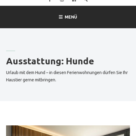
–
Ferienwohnung
MENÜ
Mitterer
in
Lofer
Ausstattung:
Hunde
Urlaub mit dem Hund – in diesen Ferienwohnungen dürfen Sie Ihr
Haustier gerne mitbringen.