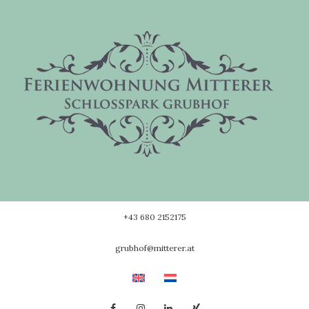
Skip
to
content
+43 680 2152175
grubhof@mitterer.at
Facebook
Instagram
Linkedin
Xing