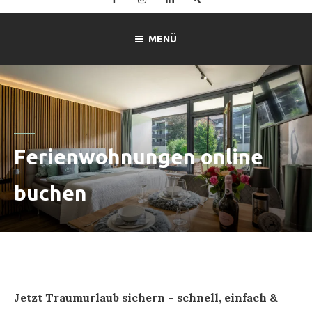
–
Ferienwohnung
MENÜ
Mitterer
in
Lofer
Ferienwohnungen online
buchen
Jetzt Traumurlaub sichern – schnell, einfach &