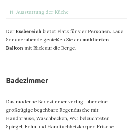
Deutschland
* Bettwäsche
Ausstattung der Küche
* Altholzwand aus heimischen Hölzern
* Flatscreen / Smart TV
* Herd (2 Kochplatten) mit Induktion
Der
Essbereich
bietet Platz für vier Personen. Laue
* Radio
* Dunstabzug
Sommerabende genießen Sie am
möblierten
* Insektenschutzgitter bei der Balkontür
* Spüle
Balkon
mit Blick auf die Berge.
* Babybett bei Bedarf
* Spülmaschine
* Backofen & Mikrowelle
* Kühlschrank mit Gefrierfach
Badezimmer
* Töpfe & Pfannen
* Stabmixer
* Geschirr, Besteck und Gläser
Das moderne Badezimmer verfügt über eine
* Nespresso Kaffeemaschine (Kapseln)
großzügige begehbare Regendusche mit
* Wasserkocher
Handbrause, Waschbecken, WC, beleuchteten
* Toaster
Spiegel, Föhn und Handtuchheizkörper. Frische
* Esstisch für 4 Personen