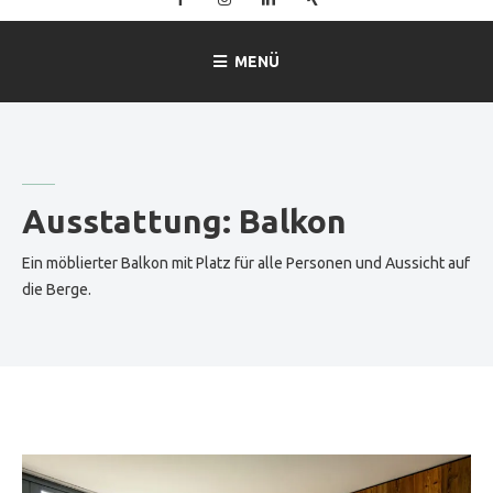
–
Ferienwohnung
MENÜ
Mitterer
in
Lofer
Ausstattung:
Balkon
Ein möblierter Balkon mit Platz für alle Personen und Aussicht auf
die Berge.