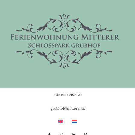
Skip
to
content
+43 680 2152175
grubhof@mitterer.at
Facebook
Instagram
Linkedin
Xing