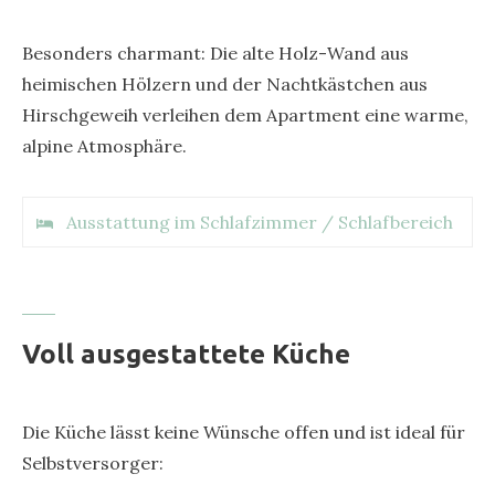
Besonders charmant: Die alte Holz-Wand aus
heimischen Hölzern und der Nachtkästchen aus
Hirschgeweih verleihen dem Apartment eine warme,
alpine Atmosphäre.
Ausstattung im Schlafzimmer / Schlafbereich
* Boxspringbett für 2 Personen vom österr.
Hersteller Sembella
Voll ausgestattete Küche
* Wellness-Decken mit Schafwolle und
Zirbenfüllung
* Beistelltisch aus Hirschgeweih
Die Küche lässt keine Wünsche offen und ist ideal für
* Schlafcouch von Franz Fertig –
Selbstversorger:
Möbelmanufaktur seit 250 Jahren aus