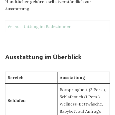
Handtücher gehören selbstverständlich zur
* Hochstuhl bei Bedarf
Ausstattung.
Ausstattung im Badezimmer
* Regendusche ebenerdig begehbar
* Regendusche plus Handbrause
Ausstattung im Überblick
* Toilette
* Waschtisch mit Waschbecken
* Handtücher
Bereich
Ausstattung
* Heizkörper mit Handtuchtrockner
* Beleuchteter Spiegel
Boxspringbett (2 Pers.),
* Haarföhn
Schlafcouch (1 Pers.),
Schlafen
Wellness-Bettwäsche,
Babybett auf Anfrage